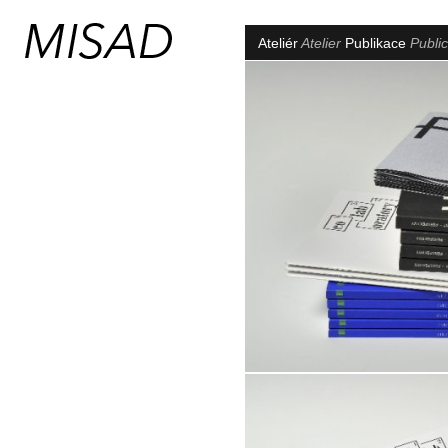
Ateliér
Atelier
Publikace
Public