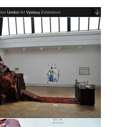
tion
Umění
Art
Výstavy
Exhibitions