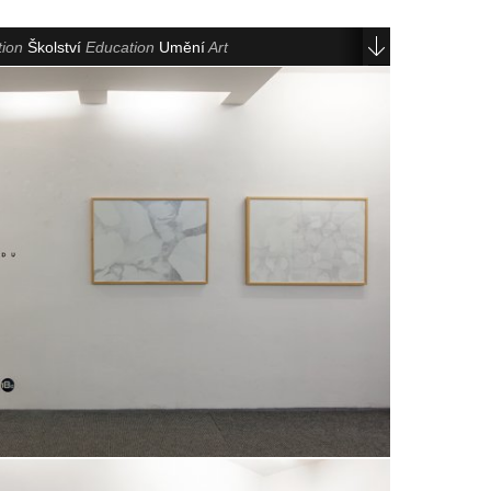
tion
Školství
Education
Umění
Art