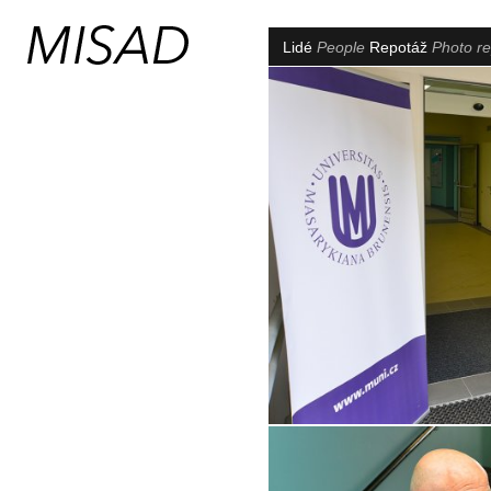
Lidé
People
Repotáž
Photo re