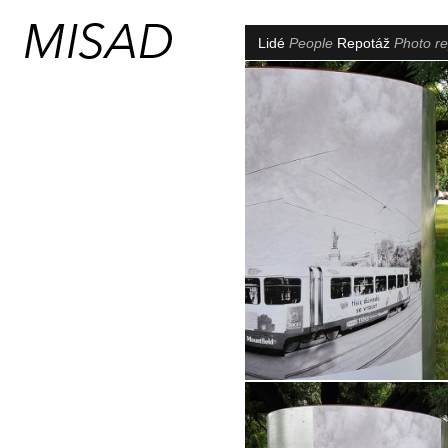
Lidé
People
Repotáž
Photo re