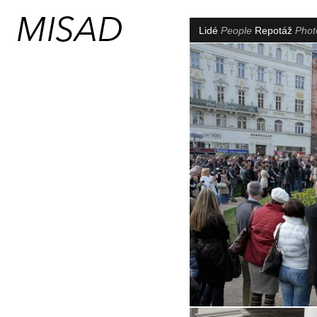
Lidé
People
Repotáž
Phot