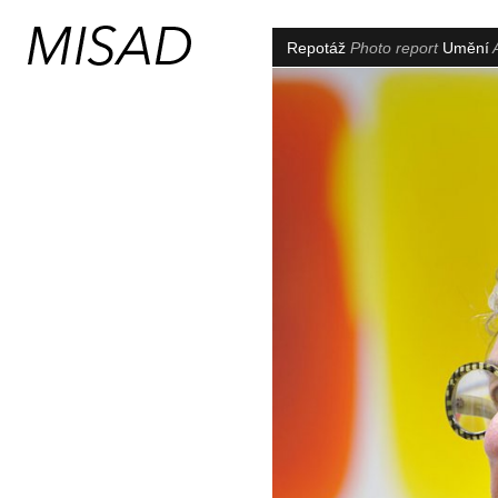
Repotáž
Photo report
Umění