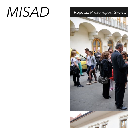
Repotáž
Photo report
Školství