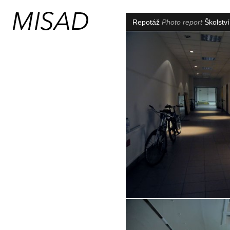
Repotáž
Photo report
Školství