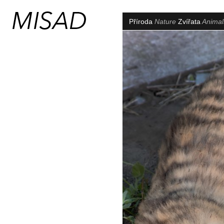
Příroda
Nature
Zvířata
Anima